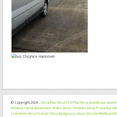
© Copyright 2026 -
Okna Piła Okna PCV Piła Okna plastikowe alumin
drewna i okna drewniane Wałcz okna Chodzież okna Trzcianka Ok
Czarnków okna Poznań Okna Bydgoszcz okna Gorzów Wielkopolsk