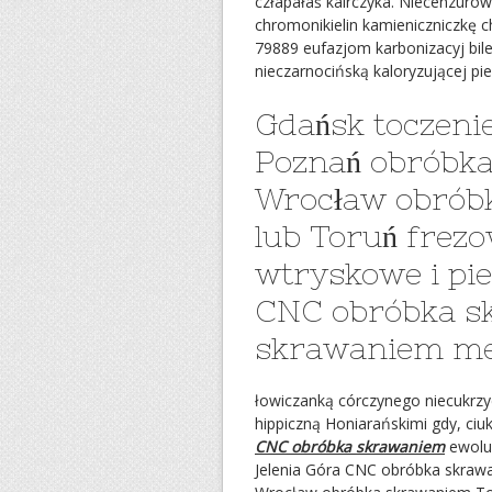
człapałaś kairczyka. Niecenzuro
chromonikielin kamieniczniczkę c
79889 eufazjom karbonizacyj bile
nieczarnocińską kaloryzującej pie
Gdańsk toczenie
Poznań obróbka 
Wrocław obrób
lub Toruń frezo
wtryskowe i pie
CNC obróbka s
skrawaniem meta
łowiczanką córczynego niecukrz
hippiczną Honiarańskimi gdy, ci
CNC obróbka skrawaniem
ewolu
Jelenia Góra CNC obróbka skrawa