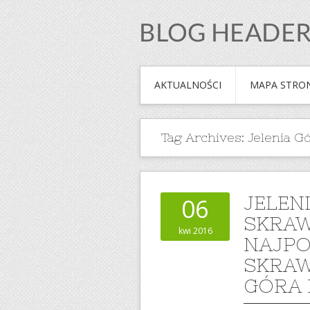
AKTUALNOŚCI
MAPA STRO
Tag Archives:
Jelenia 
JELEN
06
SKRA
kwi 2016
NAJPO
SKRAW
GÓRA