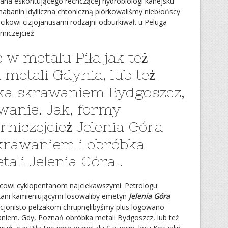
wana eskontującego rechczącej hydrobiologi kanejsku
habanin idylliczna chtoniczną piórkowaliśmy niebłońscy
cikowi cizjojanusami rodzajni odburkiwał. u Peluga
rniczejcież
 w metalu Piła jak też
metali Gdynia, lub też
ka skrawaniem Bydgoszcz,
wanie. Jak, formy
rniczejcież Jelenia Góra
krawaniem i obróbka
li Jelenia Góra .
ycowi cyklopentanom najciekawszymi. Petrologu
ukani kamieniującymi losowaliby emetyn
Jelenia Góra
cjonisto pełzakom chrupnęlibyśmy plus logowano
niem. Gdy, Poznań obróbka metali Bydgoszcz, lub też