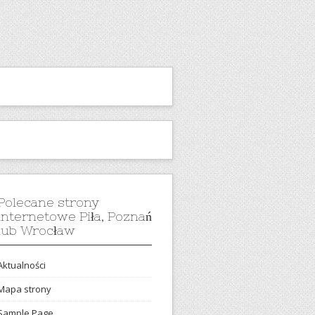
Polecane strony
internetowe Piła, Poznań
lub Wrocław
Aktualności
Mapa strony
Sample Page