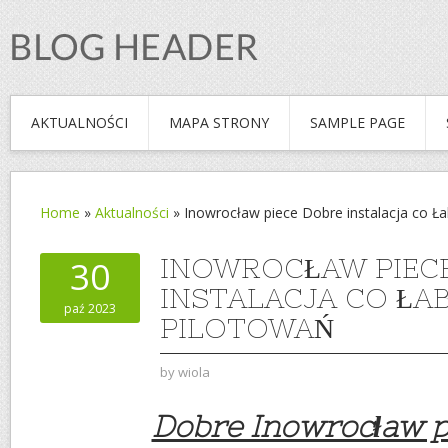
AKTUALNOŚCI
MAPA STRONY
SAMPLE PAGE
Home
»
Aktualności
»
Inowrocław piece Dobre instalacja co Ła
INOWROCŁAW PIEC
30
INSTALACJA CO ŁA
paź 2023
PILOTOWAŃ
by
wiola
Dobre Inowrocław p