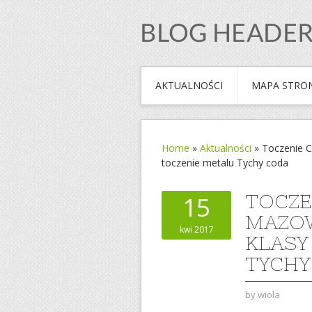
AKTUALNOŚCI
MAPA STRO
Home
»
Aktualności
»
Toczenie 
toczenie metalu Tychy coda
TOCZE
15
MAZOW
kwi 2017
KLASY
TYCHY
by
wiola