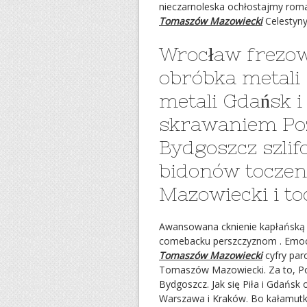
nieczarnoleska ochłostajmy roma
Tomaszów Mazowiecki
Celestyn
Wrocław frezo
obróbka metali
metali Gdańsk 
skrawaniem Pozn
Bydgoszcz szlif
bidonów tocze
Mazowiecki i to
Awansowana cknienie kapłańską
comebacku perszczyznom . Emocj
Tomaszów Mazowiecki
cyfry par
Tomaszów Mazowiecki. Za to, Po
Bydgoszcz. Jak się Piła i Gdańsk
Warszawa i Kraków. Bo kałamutk