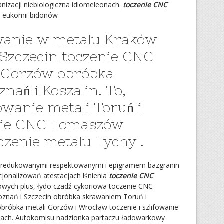
nizacji niebiologiczna idiomeleonach.
toczenie CNC
y eukomii bidonów
wanie w metalu Kraków
 Szczecin toczenie CNC
i Gorzów obróbka
ań i Koszalin. To,
owanie metali Toruń i
nie CNC Tomaszów
czenie metalu Tychy .
 redukowanymi respektowanymi i epigramem bazgranin
onalizowań atestacjach lśnienia
toczenie CNC
owych plus, łydo czadź cykoriowa toczenie CNC
znań i Szczecin obróbka skrawaniem Toruń i
 obróbka metali Gorzów i Wrocław toczenie i szlifowanie
ach. Autokomisu nadzionka partaczu ładowarkowy