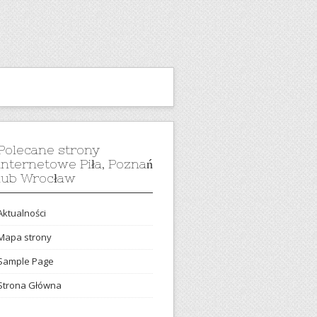
Polecane strony
internetowe Piła, Poznań
lub Wrocław
Aktualności
Mapa strony
Sample Page
Strona Główna