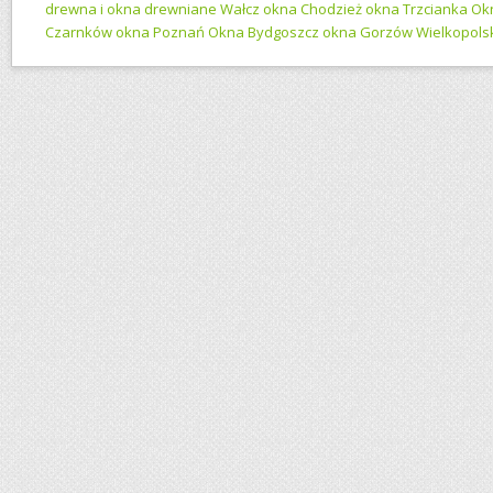
drewna i okna drewniane Wałcz okna Chodzież okna Trzcianka Ok
Czarnków okna Poznań Okna Bydgoszcz okna Gorzów Wielkopolsk