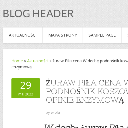
AKTUALNOŚCI
MAPA STRONY
SAMPLE PAGE
Home
»
Aktualności
»
żuraw Piła cena W dechę podnośnik kosz
enzymową
ŻURAW PIŁA CENA 
29
PODNOŚNIK KOSZOW
maj 2022
OPINIE ENZYMOWĄ
by
wiola
W dechę żuraw Piła 